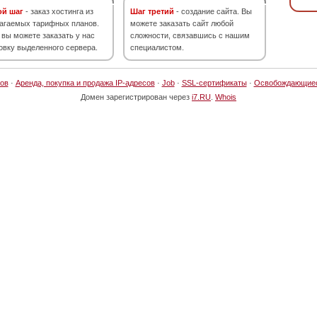
ой шаг
- заказ хостинга из
Шаг третий
- создание сайта. Вы
агаемых тарифных планов.
можете заказать сайт любой
 вы можете заказать у нас
сложности, связавшись с нашим
овку выделенного сервера.
специалистом.
ов
·
Аренда, покупка и продажа IP-адресов
·
Job
·
SSL-сертификаты
·
Освобождающие
Домен зарегистрирован через
i7.RU
.
Whois