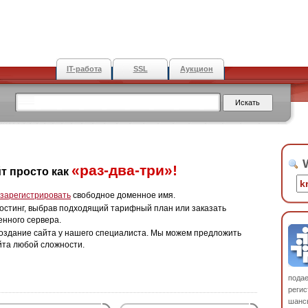
IT-работа
SSL
Аукцион
W
«раз-два-три»!
т просто как
зарегистрировать
свободное доменное имя.
остинг, выбрав подходящий тарифный план или заказать
енного сервера.
оздание сайта у нашего специалиста. Мы можем предложить
йта любой сложности.
пода
регис
шанс