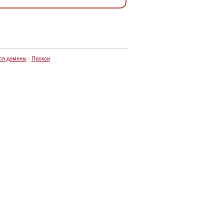
ся домены
·
Прокси